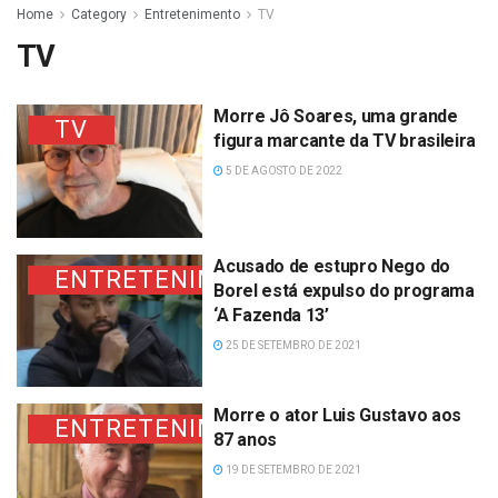
Home
Category
Entretenimento
TV
TV
Morre Jô Soares, uma grande
TV
figura marcante da TV brasileira
5 DE AGOSTO DE 2022
Acusado de estupro Nego do
ENTRETENIMENTO
Borel está expulso do programa
‘A Fazenda 13’
25 DE SETEMBRO DE 2021
Morre o ator Luis Gustavo aos
ENTRETENIMENTO
87 anos
19 DE SETEMBRO DE 2021