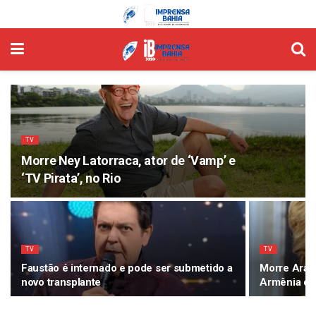
TV
Morre Ney Latorraca, ator de ‘Vamp’ e
‘TV Pirata’, no Rio
TV
TV
Faustão é internado e pode ser submetido a
Morre Aracy
novo transplante
Armênia da